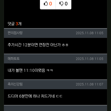
0
0
추천
비추천
관련자료
댓글
3
개
편의점사랑님의 댓글
작성일
편의점사랑
2025.11.08 11:05
추가시간 12분이면 연장전 아닌가 ㅎㅎ
매화토토님의 댓글
작성일
매화토토
2025.11.08 11:05
내가 볼땐 11:10이였음 ㅋㅋ
촉의신강림님의 댓글
작성일
촉의신강림
2025.11.08 11:07
드디어 6분만에 하나 처드가네 ㄷㄷ