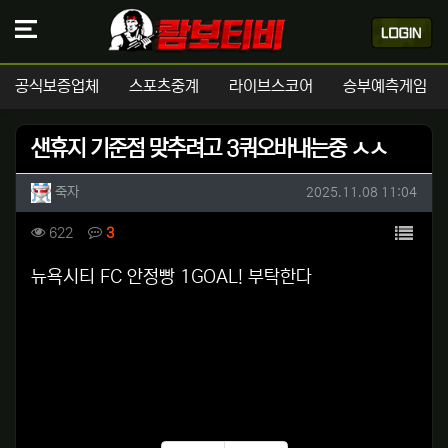
공식보증업체
스포츠중계
라이브스코어
승부예측게임
샌휴지 기준점 맞추려고 3쿼오바내는중 ㅅㅅ
작성자 정보
작성
작성일
죽자
2025.11.08 11:04
컨텐츠 정보
목록
조회
댓글
622
3
본문
뉴욕시티 FC 안정빵 1GOAL! 부탁한다