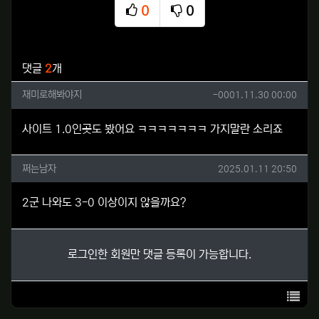
0
0
추천
비추천
관련자료
댓글
2
개
재미로해봐야지님의 댓글
작성일
재미로해봐야지
-0001.11.30 00:00
사이트 1.0인곳도 봤어요 ㅋㅋㅋㅋㅋㅋㅋ 가지말란 소리죠
쩌는남자님의 댓글
작성일
쩌는남자
2025.01.11 20:50
2군 나와도 3-0 이상이지 않을까요?
로그인한 회원만 댓글 등록이 가능합니다.
목록