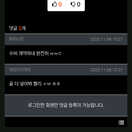
0
0
추천
비추천
관련자료
댓글
2
개
미키니키님의 댓글
작성일
미키니키
2025.11.08 15:27
수비 개약하네 완전히 ㅠㅠㄷ
아리가가가이님의 댓글
작성일
아리가가가이
2025.11.08 15:27
골 더 넣어봐 빨리 ㅅㅂ ㅎㅎ
로그인한 회원만 댓글 등록이 가능합니다.
목록