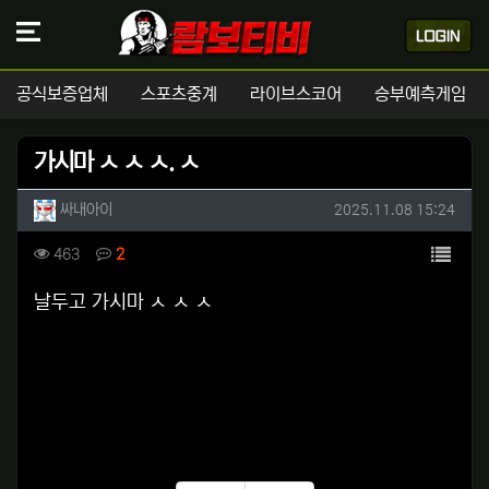
공식보증업체
스포츠중계
라이브스코어
승부예측게임
가시마 ㅅ ㅅ ㅅ. ㅅ
작성자 정보
작성
작성일
싸내아이
2025.11.08 15:24
컨텐츠 정보
목록
조회
댓글
463
2
본문
날두고 가시마 ㅅ ㅅ ㅅ