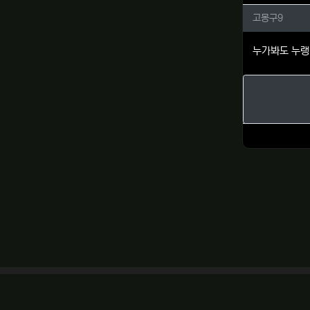
고몽구9
고몽구9
누가봐도 누랭