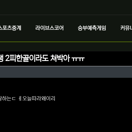
스포츠중계
라이브스코어
승부예측게임
커뮤
랭 2피한골이라도 쳐박아 ㅠㅠ
정보
정보
댓글
 잘하는ㄷ ㅔ오늘따라왜이리