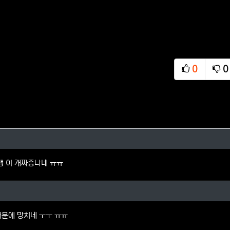
0
0
추천
비
님의 댓글
랭 이 개짜증나네 ㅠㅠ
1님의 댓글
때문에 망치네 ㅜㅜ ㅠㅠ