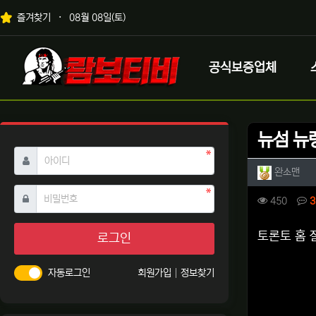
상단 네비
즐겨찾기
08월 08일(토)
메인 메뉴
로고
공식보증업체
뉴섬 뉴
필수
아이디
작성자 
작성
완소맨
필수
비밀번호
컨텐츠 
조회
450
3
본문
토론토 홈
로그인
자동로그인
회원가입
정보찾기