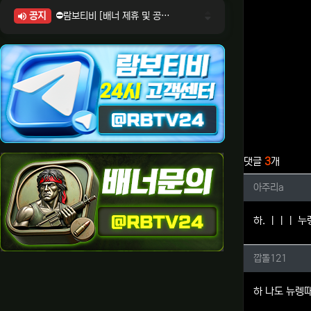
공지
⛔람보티비 [배너 제휴 및 공식 입점 문의 안내]
⛔람보티비 [포인트: 상품전환 및 제휴전환 안내]
⛔람보티비 [정회원 등급UP! 안내사항]
⛔람보티비 [채팅방 이용시 주의사항]
⛔람보티비 [공식보증업체 안내]
관련자료
댓글
3
개
아주리a
아주리a
하. ㅣㅣㅣ 누
깝돌12
깝돌121
하 나도 뉴렝