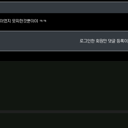
님의 댓글
이였지 못피한것뿐이야 ㅋㅋ
로그인한 회원만 댓글 등록이