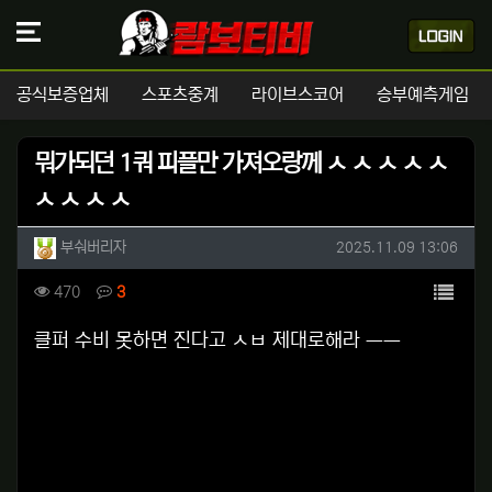
공식보증업체
스포츠중계
라이브스코어
승부예측게임
뭐가되던 1쿼 피플만 가져오랑께 ㅅ ㅅ ㅅ ㅅ ㅅ
ㅅ ㅅ ㅅ ㅅ
작성자 정보
작성
작성일
부숴버리자
2025.11.09 13:06
컨텐츠 정보
목록
조회
댓글
470
3
본문
클퍼 수비 못하면 진다고 ㅅㅂ 제대로해라 ㅡㅡ