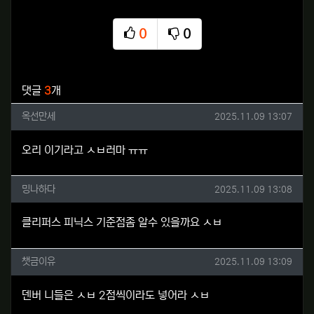
0
0
추천
비추천
관련자료
댓글
3
개
옥선만세님의 댓글
작성일
옥선만세
2025.11.09 13:07
오리 이기라고 ㅅㅂ러마 ㅠㅠ
밍나하다님의 댓글
작성일
밍나하다
2025.11.09 13:08
클리퍼스 피닉스 기준점좀 알수 있을까요 ㅅㅂ
챗금이유님의 댓글
작성일
챗금이유
2025.11.09 13:09
덴버 니들은 ㅅㅂ 2점씩이라도 넣어라 ㅅㅂ