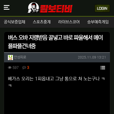
공식보증업체
스포츠중계
라이브스코어
승부예측게임
버스 오바 지령받음 골넣고 바로 파울해서 메이
플파플건녀줌
작성자 정보
작성
작성일
만성피로
2025.11.09 13:21
컨텐츠 정보
목록
조회
댓글
597
3
본문
베가스 오리는 1피옵내고 그냥 통으로 쳐 노는구나 ㅋ
ㅋ