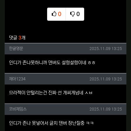
0
0
추천
비추천
관련자료
댓글
3
개
한글영문님의 댓글
작성일
한글영문
2025.11.09 13:25
인디가 존나못하니까 덴버도 설렁설렁이네 ㅎㅎ
재아1234님의 댓글
작성일
재아1234
2025.11.09 13:25
므라젝이 안털리는건 진짜 선 개씨게넘네 ㅅㅂ
코비제임스님의 댓글
작성일
코비제임스
2025.11.09 13:25
인디가 존나 못넣어서 글치 덴버 장난질중 ㅋㅋ