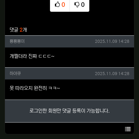
0
0
추천
비추천
관련자료
댓글
2
개
뿅뿅뿅이님의 댓글
작성일
뿅뿅뿅이
2025.11.09 14:28
개쩔더라 진짜 ㄷㄷㄷ~
하야큐님의 댓글
작성일
하야큐
2025.11.09 14:28
못 따라오지 완전히 ㅋㅋ~
로그인한 회원만 댓글 등록이 가능합니다.
목록