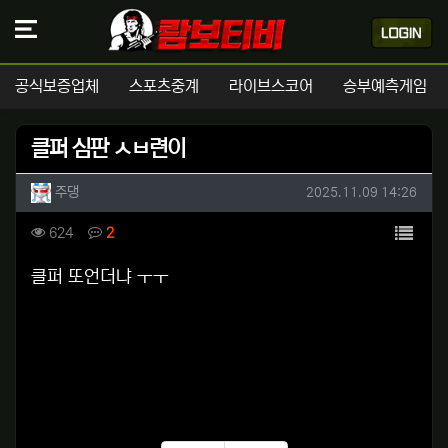
공식보증업체
스포츠중계
라이브스코어
승부예측게임
클퍼 심판 ㅅㅂ련이
작성자 정보
작성
작성일
주댕
2025.11.09 14:26
컨텐츠 정보
목록
조회
댓글
624
2
본문
클퍼 또언더냐 ㅜㅜ