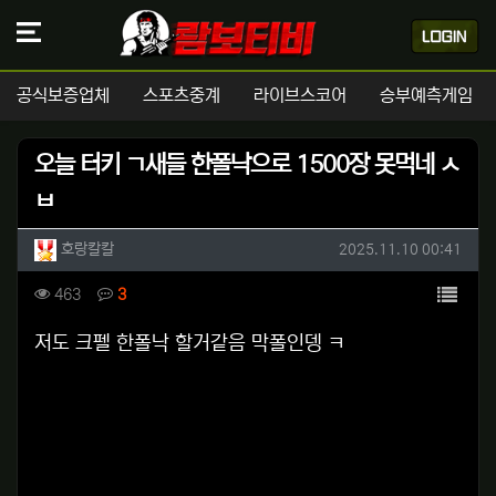
공식보증업체
스포츠중계
라이브스코어
승부예측게임
오늘 터키 ㄱ새들 한폴낙으로 1500장 못먹네 ㅅ
ㅂ
작성자 정보
작성
작성일
호랑칼칼
2025.11.10 00:41
컨텐츠 정보
목록
조회
댓글
463
3
본문
저도 크펠 한폴낙 할거같음 막폴인뎅 ㅋ