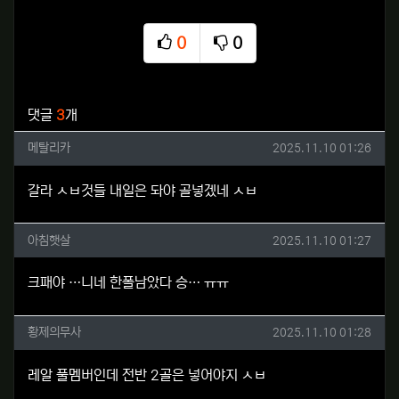
0
0
추천
비추천
관련자료
댓글
3
개
메탈리카님의 댓글
작성일
메탈리카
2025.11.10 01:26
갈라 ㅅㅂ것들 내일은 돠야 골넣겠네 ㅅㅂ
아침햇살님의 댓글
작성일
아침햇살
2025.11.10 01:27
크패야 …니네 한폴남았다 승… ㅠㅠ
황제의무사님의 댓글
작성일
황제의무사
2025.11.10 01:28
레알 풀멤버인데 전반 2골은 넣어야지 ㅅㅂ