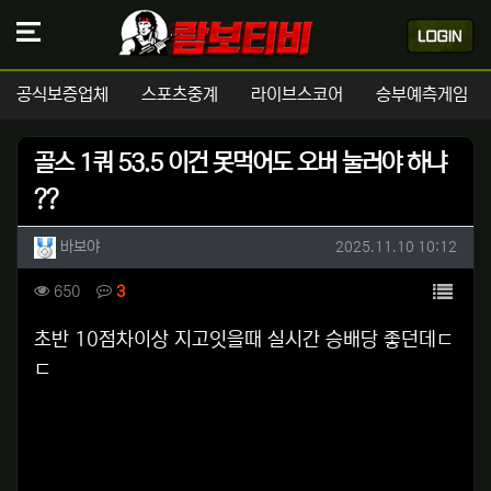
공식보증업체
스포츠중계
라이브스코어
승부예측게임
골스 1쿼 53.5 이건 못먹어도 오버 눌러야 하냐
??
작성자 정보
작성
작성일
바보야
2025.11.10 10:12
컨텐츠 정보
목록
조회
댓글
650
3
본문
초반 10점차이상 지고잇을때 실시간 승배당 좋던데ㄷ
ㄷ