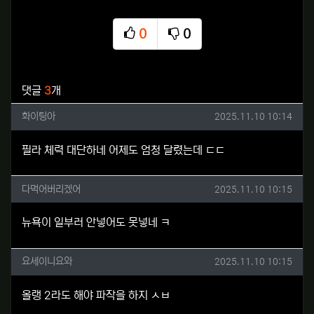
0
0
추천
비추천
관련자료
댓글
3
개
화이팅아님의 댓글
작성일
화이팅아
2025.11.10 10:14
필라 체력 대단하네 어제도 엄청 달렸는데 ㄷㄷ
다먹어버리겠어님의 댓글
작성일
다먹어버리겠어
2025.11.10 10:15
뉴욕이 일부러 안넣어도 못넣네 ㅋ
요세이니요와님의 댓글
작성일
요세이니요와
2025.11.10 10:15
올랭 2라도 해야 파작을 하지 ㅅㅂ