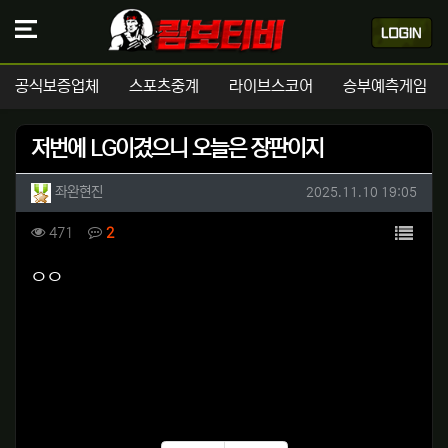
공식보증업체
스포츠중계
라이브스코어
승부예측게임
저번에 LG이겼으니 오늘은 장판이지
작성자 정보
작성
작성일
좌완현진
2025.11.10 19:05
컨텐츠 정보
목록
조회
댓글
471
2
본문
ㅇㅇ