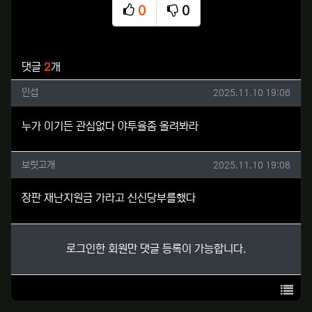
0
0
추천
비추천
관련자료
댓글
2
개
인섭님의 댓글
작성일
인섭
2025.11.10 19:06
누가 이기든 관심없다 야투율좀 올려봐라
보릿고개님의 댓글
작성일
보릿고개
2025.11.10 19:08
장판 재난지원금 가라고 신신당부를했다
로그인한 회원만 댓글 등록이 가능합니다.
목록