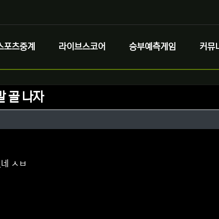
스포츠중계
라이브스코어
승부예측게임
커뮤
발 골 나자
정보
성
정보
댓글
네 ㅅㅂ