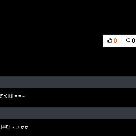
0
0
추천
비
님의 댓글
엉망이네 ㅋㅋ~
님의 댓글
나온다 ㅅㅂ ㅎㅎ