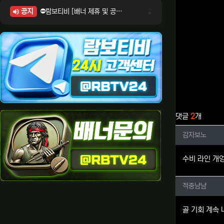
공지
⛔람보티비 [배너 제휴 및 공식 입점 문의 안내]
⛔람보티비 [포인트: 상품전환 및 제휴전환 안내]
⛔람보티비 [정회원 등급UP! 안내사항]
⛔람보티비 [채팅방 이용시 주의사항]
⛔람보티비 [공식보증업체 안내]
관련자료
댓글
2
개
감자보노
감자보노
수비 라인 개
적중냠냠
적중냠냠
골 기회 계속 