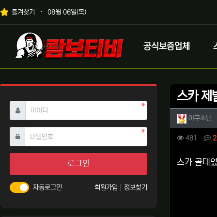
상단 네비
즐겨찾기
08월 06일(목)
메인 메뉴
로고
공식보증업체
스카 제
필수
아이디
작성자 
작
야구소년
필수
비밀번호
컨텐츠 
조회
481
2
본문
스카 골대였
로그인
자동로그인
회원가입
정보찾기