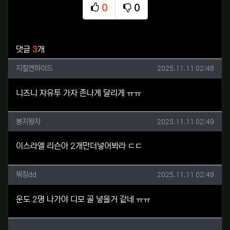
0
0
추천
비추천
관련자료
댓글
3
개
지킬엔하이드님의 댓글
작성일
지킬엔하이드
2025.11.11 02:48
니즈니 자유투 가자 존나게 달리게 ㅠㅠ
봉지왕자님의 댓글
작성일
봉지왕자
2025.11.11 02:49
이스라엘 리슨아 2개만더넣어봐라 ㄷㄷ
뭐징dd님의 댓글
작성일
뭐징dd
2025.11.11 02:49
운도 2명 나가야 디모 골 넣을거 같네 ㅠㅠ