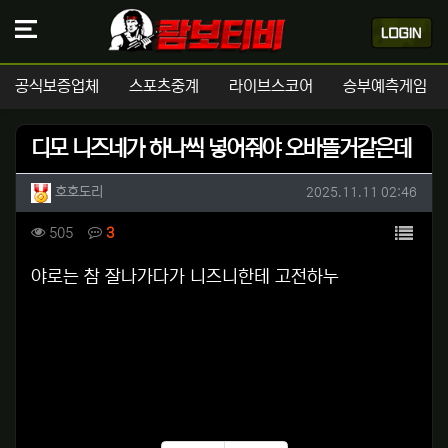
공식보증업체
스포츠중계
라이브스코어
승부예측게임
디모 니즈네가 하나씩 넣어줘야 오바뜰거같은데
작성자 정보
작성
작성일
호호도리
2025.11.11 02:46
컨텐츠 정보
목록
조회
댓글
505
3
본문
야로는 참 잘나가다가 니즈니한테 고전하누