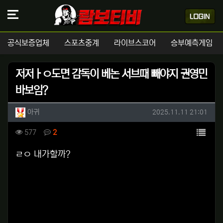
공식보증업체
스포츠중계
라이브스코어
승부예측게임
저저ㅏㅇ도면 감독이 베논 서브때 빼야지 권영민
바보임?
작성자 정보
작성
작성일
아귀
2025.11.11 21:01
컨텐츠 정보
목록
조회
댓글
577
2
본문
ㄹㅇ 내가할까?