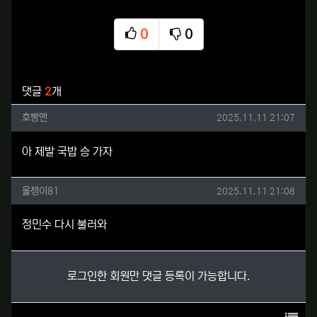
0
0
추천
비추천
관련자료
댓글
2
개
호빵맨님의 댓글
작성일
호빵맨
2025.11.11 21:07
아 제발 국밥 승 가자
올챙이81님의 댓글
작성일
올챙이81
2025.11.11 21:08
정민수 다시 불러와
로그인한 회원만 댓글 등록이 가능합니다.