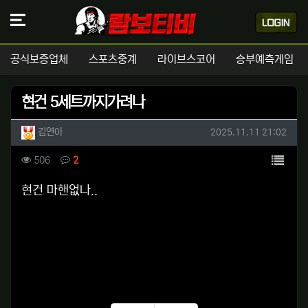
공식보증업체
스포츠중계
라이브스코어
승부예측게임
현건 5세트까지가려나
작성자 정보
작성
작성일
김연아
2025.11.11 21:02
컨텐츠 정보
목록
조회
댓글
506
2
본문
현건 마핸없나..