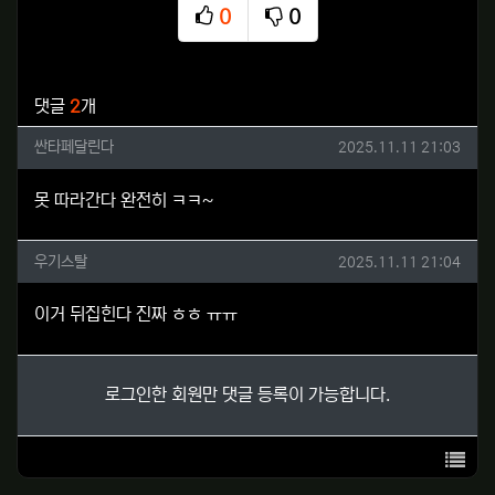
0
0
추천
비추천
관련자료
댓글
2
개
싼타페달린다님의 댓글
작성일
싼타페달린다
2025.11.11 21:03
못 따라간다 완전히 ㅋㅋ~
우기스탈님의 댓글
작성일
우기스탈
2025.11.11 21:04
이거 뒤집힌다 진짜 ㅎㅎ ㅠㅠ
로그인한 회원만 댓글 등록이 가능합니다.
목록