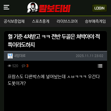
공식보증업체
스포츠중계
라이브스코어
승부예측게임
헐 기준 4쳐받고 ㅋㅋ 전반 두골은 쳐박아야 적
특이라도하지
작성자 정보
작성
작성일
내맘대로
2025.11.11 23:02
컨텐츠 정보
목록
조회
댓글
520
3
본문
프랑스도 다른박스에 넣어놨는데 ㅅㅂㅋㅋㅋ 우간다
도못이겨?