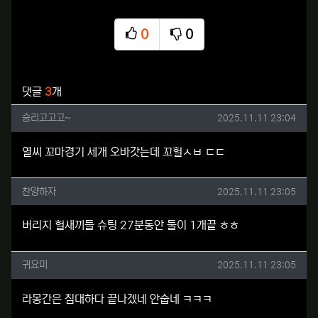
0
0
추천
비추천
관련자료
댓글
3
개
승리고고고~님의 댓글
작성일
승리고고고~
2025.11.11 23:04
열씨 꼬마경기 세개 오바갓는데 꼬헐ㅅㅂ ㄷㄷ
찬양하자님의 댓글
작성일
찬양하자
2025.11.11 23:05
버리지 헐새끼들 슈팅 27분동안 둘이 1개끝 ㅎㅎ
귀요미님의 댓글
작성일
귀요미
2025.11.11 23:05
라몽간은 침대하다 끝나겠네 안숩네 ㅋㅋㅋ