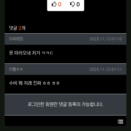
0
0
추천
비추천
관련자료
댓글
2
개
아싸래잉님의 댓글
작성일
아싸래잉
2025.11.12 01:10
못 따라오네 저거 ㅋㅋㄷ
이룸ㅎㅎ님의 댓글
작성일
이룸ㅎㅎ
2025.11.12 01:11
수비 왜 저래 진짜 ㅎㅎ ㅎㅎ
로그인한 회원만 댓글 등록이 가능합니다.
목록