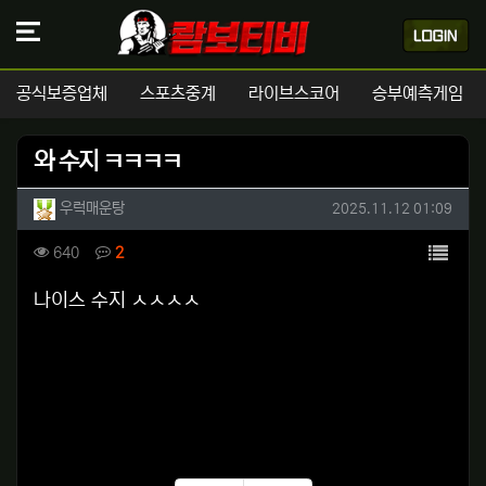
공식보증업체
스포츠중계
라이브스코어
승부예측게임
와 수지 ㅋㅋㅋㅋ
작성자 정보
작성
작성일
우럭매운탕
2025.11.12 01:09
컨텐츠 정보
목록
조회
댓글
640
2
본문
나이스 수지 ㅅㅅㅅㅅ