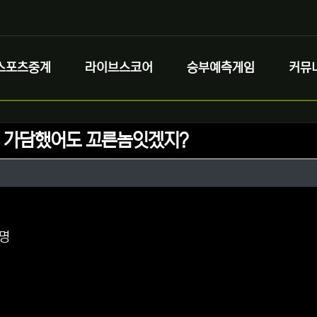
스포츠중계
라이브스코어
승부예측게임
커뮤
명 가담했어도 꼬른놈잇겠지?
정보
정보
댓글
0명