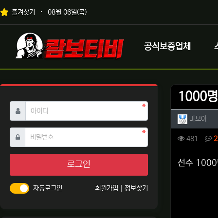
상단 네비
즐겨찾기
08월 06일(목)
메인 메뉴
로고
공식보증업체
1000
필수
아이디
작성자 
작성
바보야
필수
비밀번호
컨텐츠 
조회
481
2
본문
선수 100
로그인
자동로그인
회원가입
정보찾기