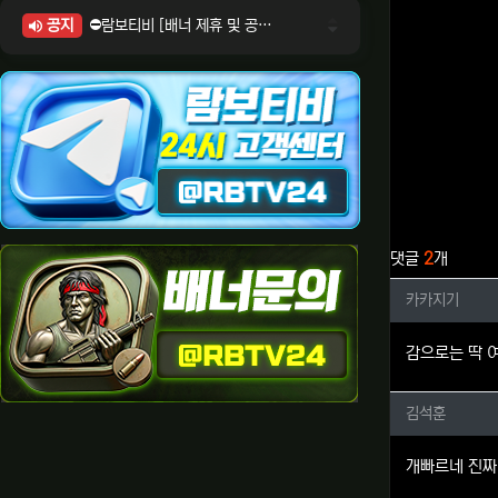
공지
⛔람보티비 [배너 제휴 및 공식 입점 문의 안내]
⛔람보티비 [포인트: 상품전환 및 제휴전환 안내]
⛔람보티비 [정회원 등급UP! 안내사항]
⛔람보티비 [채팅방 이용시 주의사항]
⛔람보티비 [공식보증업체 안내]
관련자료
댓글
2
개
카카지기
카카지기
감으로는 딱 
김석훈님
김석훈
개빠르네 진짜