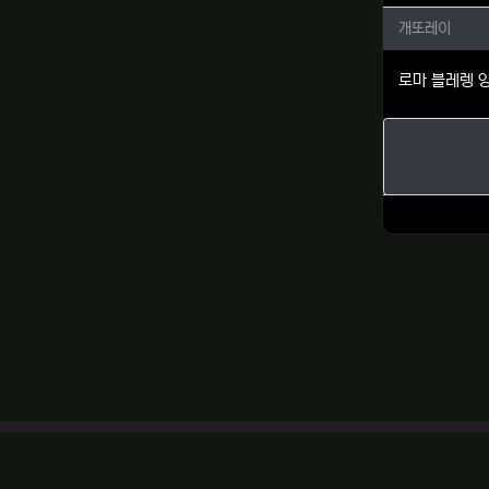
개또레이
개또레이
로마 블레렝 양득