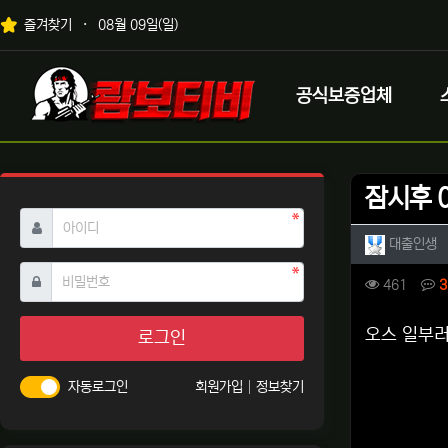
상단 네비
즐겨찾기
08월 09일(일)
메인 메뉴
로고
공식보증업체
잠시후 0
필수
아이디
작성자 
작
대출인생
필수
비밀번호
컨텐츠 
조회
461
3
본문
오스 일부러
로그인
자동로그인
회원가입
정보찾기