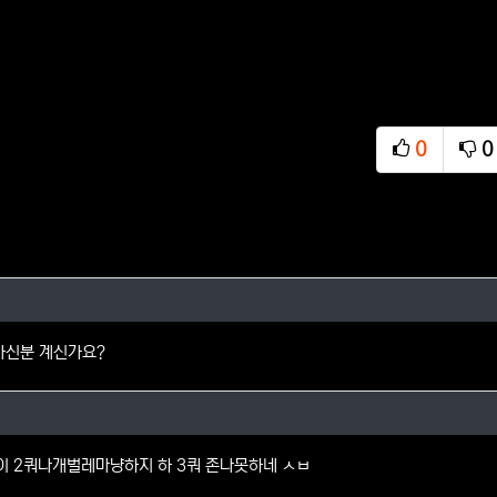
0
0
추천
비
님의 댓글
 가신분 계신가요?
님의 댓글
 2쿼나개벌레마냥하지 하 3쿼 존나못하네 ㅅㅂ