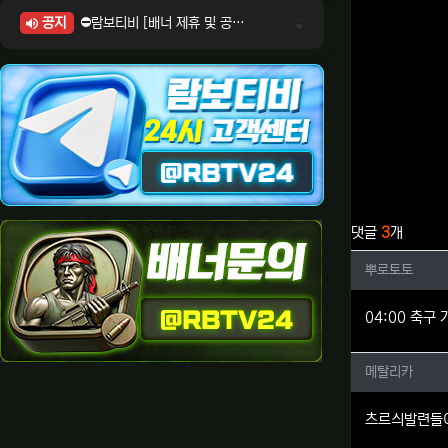
공지
⛔람보티비 [배너 제휴 및 공식 입점 문의 안내]
⛔람보티비 [포인트: 상품전환 및 제휴전환 안내]
⛔람보티비 [정회원 등급UP! 안내사항]
⛔람보티비 [채팅방 이용시 주의사항]
⛔람보티비 [공식보증업체 안내]
관련자료
댓글
3
개
뿌로토토
뿌로토토
04:00 축구
메탈리카
메탈리카
츠르싀발련들이