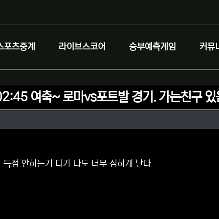
스포츠중계
라이브스코어
승부예측게임
커뮤
2:45 여축~ 로마vs포트발 경기. 가는친구 있
정보
성
정보
댓글
 득점 안하는거 티가 나도 너무 심하게 난다