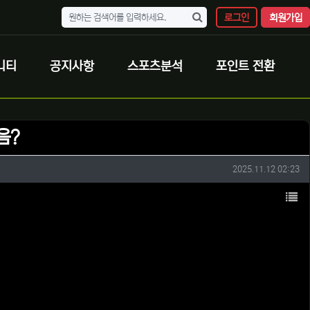
로그인
회원가입
니티
공지사항
스포츠분석
포인트 전환
음?
작성일
2025.11.12 02:23
목