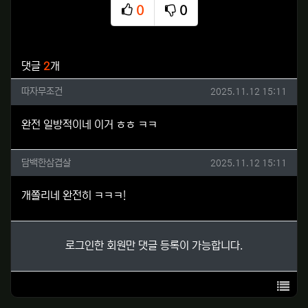
0
0
추천
비추천
관련자료
댓글
2
개
따자무조건님의 댓글
작성일
따자무조건
2025.11.12 15:11
완전 일방적이네 이거 ㅎㅎ ㅋㅋ
담백한삼겹살님의 댓글
작성일
담백한삼겹살
2025.11.12 15:11
개쫄리네 완전히 ㅋㅋㅋ!
로그인한 회원만 댓글 등록이 가능합니다.
목록