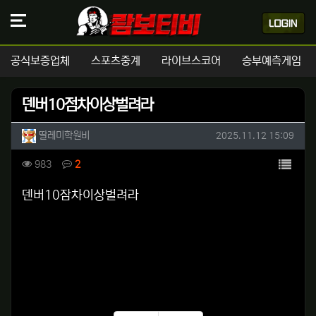
공식보증업체
스포츠중계
라이브스코어
승부예측게임
덴버10점차이상벌려라
작성자 정보
작성
작성일
딸레미학원비
2025.11.12 15:09
컨텐츠 정보
목록
조회
댓글
983
2
본문
덴버10잠차이상벌려라