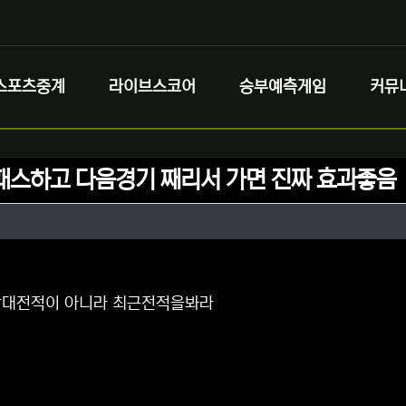
스포츠중계
라이브스코어
승부예측게임
커뮤
패스하고 다음경기 째리서 가면 진짜 효과좋음
정보
성
정보
댓글
상대전적이 아니라 최근전적을봐라