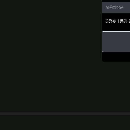
볶음밥장
볶음밥장군
3점슛 1등임