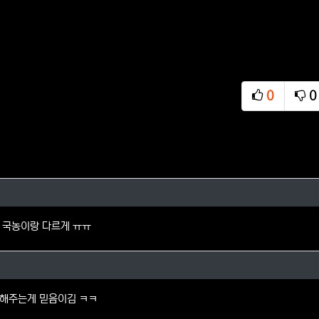
0
0
추천
비
토짱님의 댓글
 국농이랑 다르게 ㅠㅠ
님의 댓글
해주는게 믿음이김 ㅋㅋ