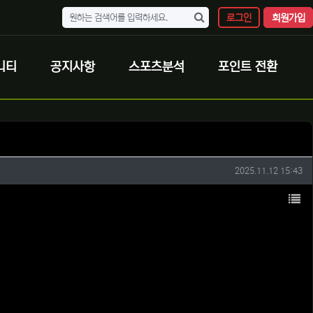
로그인
회원가입
니티
공지사항
스포츠분석
포인트 전환
작성일
2025.11.12 15:43
목