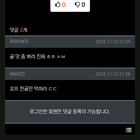
0
0
추천
비추천
관련자료
댓글
2
개
무무아부지님의 댓글
작성일
무무아부지
2025.11.12 21:25
골 맛 좀 봐라 진짜 ㅎㅎ ㅅㅂ
바바리안님의 댓글
작성일
바바리안
2025.11.12 21:26
꼬프 한골만 먹혀라 ㄷㄷ
로그인한 회원만 댓글 등록이 가능합니다.
목록