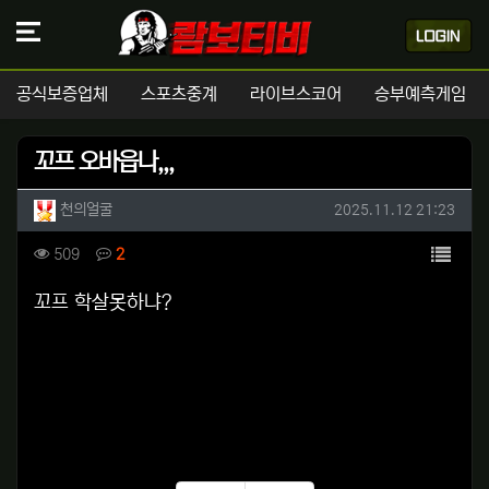
공식보증업체
스포츠중계
라이브스코어
승부예측게임
꼬프 오바읍나,,,
작성자 정보
작성
작성일
천의얼굴
2025.11.12 21:23
컨텐츠 정보
목록
조회
댓글
509
2
본문
꼬프 학살못하냐?