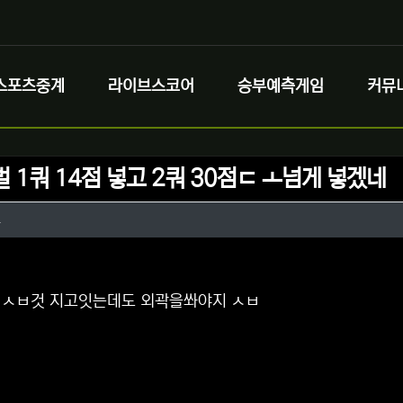
스포츠중계
라이브스코어
승부예측게임
커뮤
 1쿼 14점 넣고 2쿼 30점ㄷ ㅗ넘게 넣겠네
정보
작성
오
정보
댓글
 ㅅㅂ것 지고잇는데도 외곽을쏴야지 ㅅㅂ