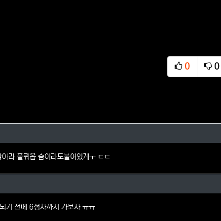
0
0
추천
비
님의 댓글
박아라 풀쿼옵 숨이라도붙어있게ㅜ ㄷㄷ
어님의 댓글
 되기 전에 6점차까지 가보자 ㅠㅠ