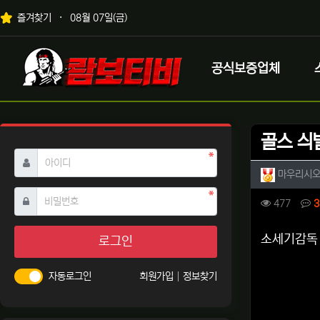
상단 네비
즐겨찾기
08월 07일(금)
메인 메뉴
로고
공식보증업체
골스 싀벌
필수
아이디
작성자 
마우리시
필수
비밀번호
컨텐츠 
조회
477
3
본문
소세기감독
로그인
자동로그인
회원가입
정보찾기