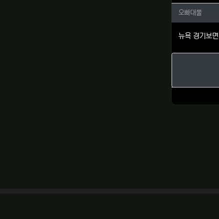
오빠대물
오빠대물
뉴욕 경기보면