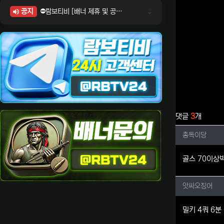
공지
⛔람보티비 [배너 제휴 및 공식 입점 문의 안내]
⛔람보티비 [포인트: 상품전환 및 제휴전환 안내]
⛔람보티비 [정회원 등급UP! 안내사항]
⛔람보티비 [채팅방 이용시 주의사항]
⛔람보티비 [공식보증업체 안내]
관련자료
댓글
3
개
총독이당
총독이당
골스 70이상
앗싸오징
앗싸오징어
밀키 4쿼 6분