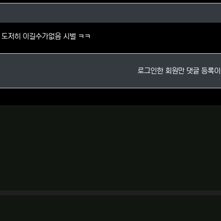
님의 댓글
 도저히 이길수가없음 시벌 ㅋㅋ
로그인한 회원만 댓글 등록이