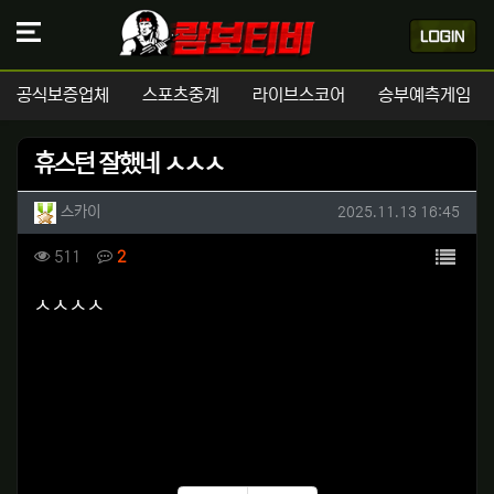
공식보증업체
스포츠중계
라이브스코어
승부예측게임
휴스턴 잘했네 ㅅㅅㅅ
작성자 정보
작성
작성일
스카이
2025.11.13 16:45
컨텐츠 정보
목록
조회
댓글
511
2
본문
ㅅㅅㅅㅅ