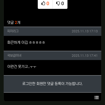
0
0
추천
비추천
관련자료
댓글
2
개
피자리그님의 댓글
작성일
피자리그
2025.11.13 17:13
화끈하게 이김 ㅎㅎㅎㅎㅎ
국보급미녀님의 댓글
작성일
국보급미녀
2025.11.13 17:41
이런건 못가고..ㅜㅜ
로그인한 회원만 댓글 등록이 가능합니다.
목록