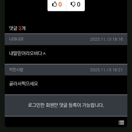
0
0
추천
비추천
관련자료
댓글
2
개
나야나야님의 댓글
작성일
나야나야
2025.11.13 18:16
내말믿어라오버다ㅅ
착한사람님의 댓글
작성일
착한사람
2025.11.13 18:21
골라서찍으세요
로그인한 회원만 댓글 등록이 가능합니다.
목록