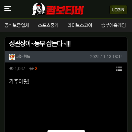
공식보증업체
스포츠중계
라이브스코어
승부예측게임
정관장이~동부 잡는다~!!!
작성자 정보
작성
작성일
쩌는햄톨
2025.11.13 18:14
컨텐츠 정보
목록
조회
댓글
1,067
2
본문
가주아릿!