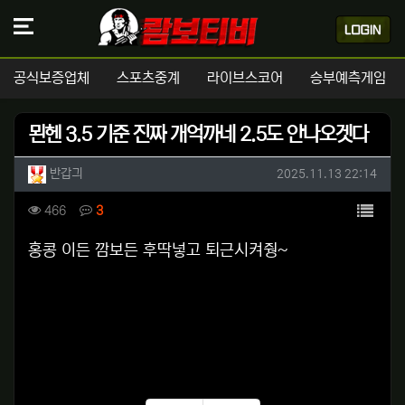
공식보증업체
스포츠중계
라이브스코어
승부예측게임
묀헨 3.5 기준 진짜 개억까네 2.5도 안나오겟다
작성자 정보
작성
작성일
반갑긔
2025.11.13 22:14
컨텐츠 정보
목록
조회
댓글
466
3
본문
홍콩 이든 깜보든 후딱넣고 퇴근시켜줭~