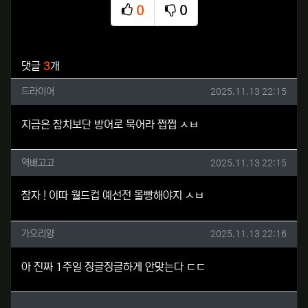
0
0
추천
비추천
관련자료
댓글
3
개
드라이어님의 댓글
작성일
드라이어
2025.11.13 22:15
지금은 참치보단 방어로 묵어라 쩝쩝 ㅅㅂ
역배고고님의 댓글
작성일
역배고고
2025.11.13 22:15
참자 ! 이따 월드컵 예선전 몰빵해야지 ㅅㅂ
가오리양님의 댓글
작성일
가오리양
2025.11.13 22:16
아 진짜 1주일 징글징글하게 안맞는다 ㄷㄷ