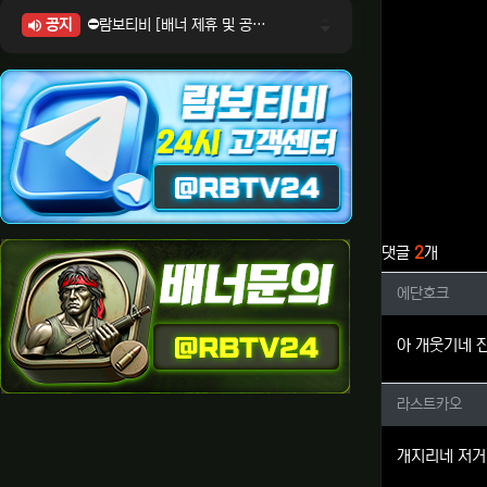
공지
⛔람보티비 [배너 제휴 및 공식 입점 문의 안내]
⛔람보티비 [포인트: 상품전환 및 제휴전환 안내]
⛔람보티비 [정회원 등급UP! 안내사항]
⛔람보티비 [채팅방 이용시 주의사항]
⛔람보티비 [공식보증업체 안내]
관련자료
댓글
2
개
에단호크
에단호크
아 개웃기네 
라스트카
라스트카오
개지리네 저거