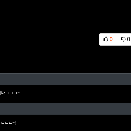
0
0
추천
비
님의 댓글
진짜 ㅋㅋㅋ~
오님의 댓글
 ㄷㄷㄷ~!