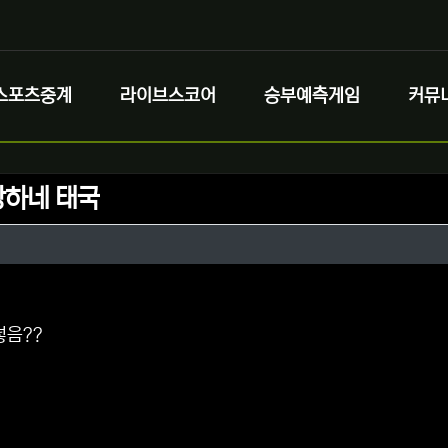
스포츠중계
라이브스코어
승부예측게임
커뮤
하네 태국
정보
정보
댓글
넣음??