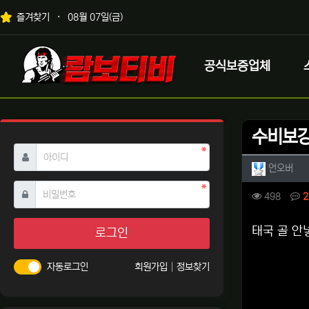
상단 네비
즐겨찾기
08월 07일(금)
메인 메뉴
로고
공식보증업체
수비보강
필수
아이디
작성자 
작성
언오버
필수
비밀번호
컨텐츠 
조회
498
2
본문
태국 골 안
로그인
자동로그인
회원가입
정보찾기