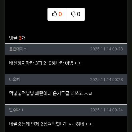
0
0
추천
비추천
관련자료
댓글
3
개
홈런에이스님의 댓글
작성일
홈런에이스
2025.11.14 00:23
배신하지마라 3피 2-0해나라 아방 ㄷㄷ
나요벙님의 댓글
작성일
나요벙
2025.11.14 00:23
먹넣넣먹넣넣 패턴이네 운기두골 레쓰고 ㅅㅂ
민수다ㅋ님의 댓글
작성일
민수다ㅋ
2025.11.14 00:24
네팔갓는데 언제 2점쳐먹혓냐? ㅈㄹ하네 ㄷㄷ