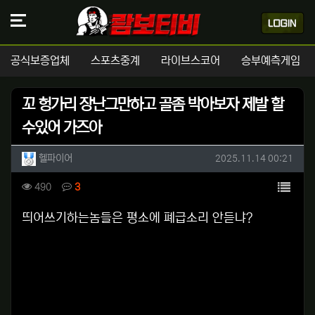
공식보증업체
스포츠중계
라이브스코어
승부예측게임
꼬 헝가리 장난그만하고 골좀 박아보자 제발 할
수있어 가즈아
작성자 정보
작성
작성일
헬파이어
2025.11.14 00:21
컨텐츠 정보
목록
조회
댓글
490
3
본문
띄어쓰기하는놈들은 평소에 폐급소리 안듣냐?