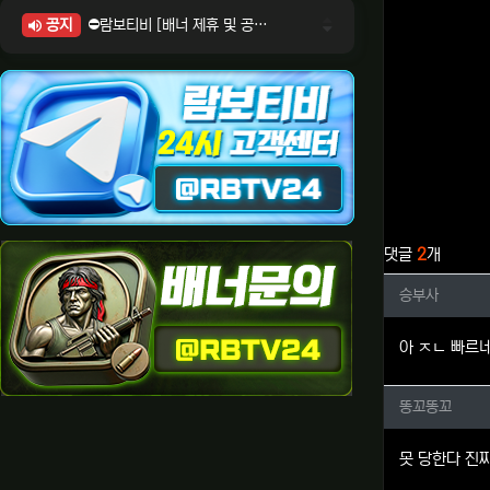
공지
⛔람보티비 [배너 제휴 및 공식 입점 문의 안내]
⛔람보티비 [포인트: 상품전환 및 제휴전환 안내]
⛔람보티비 [정회원 등급UP! 안내사항]
⛔람보티비 [채팅방 이용시 주의사항]
⛔람보티비 [공식보증업체 안내]
관련자료
댓글
2
개
승부사님
승부사
아 ㅈㄴ 빠르
똥꼬똥꼬
똥꼬똥꼬
못 당한다 진짜