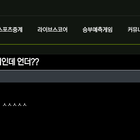
스포츠중계
라이브스코어
승부예측게임
커뮤
점인데 언더??
정보
성
정보
댓글
더 ㅅㅅㅅㅅㅅ