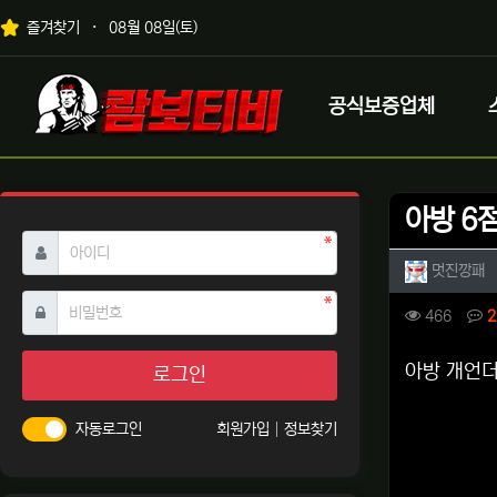
상단 네비
즐겨찾기
08월 08일(토)
메인 메뉴
로고
공식보증업체
아방 6
필수
아이디
작성자 
작
멋진깡패
필수
비밀번호
컨텐츠 
조회
466
2
본문
아방 개언
로그인
자동로그인
회원가입
정보찾기