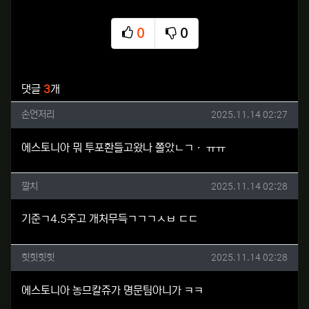
0
0
추천
비추천
관련자료
댓글
3
개
손언저리님의 댓글
작성일
손언저리
2025.11.14 02:27
에스토니아 뭐 투포환들고왔나 쫄았ㄴㄱㆍ ㅠㅠ
깔치님의 댓글
작성일
깔치
2025.11.14 02:28
기준ㄱ4.5주고 개처무득ㄱㄱㄱㅅㅂ ㄷㄷ
힛힛힛힛님의 댓글
작성일
힛힛힛힛
2025.11.14 02:28
에스토니아 농므칼쥬가 명문팀아니가 ㅋㅋ