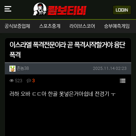
공식보증업체
스포츠중계
라이브스코어
승부예측게임
이스라엘 폭격전문이라 곧 폭격시작할거야 융단
폭격
작성자 정보
작성
작성일
촌놈38
2025.11.14 02:23
컨텐츠 정보
목록
조회
댓글
523
3
본문
러하 오바 ㄷㄷ아 한골 못넣은거아쉽네 전경기 ㅜ