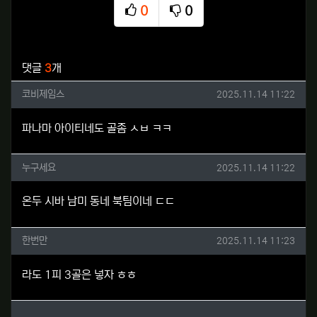
0
0
추천
비추천
관련자료
댓글
3
개
코비제임스님의 댓글
작성일
코비제임스
2025.11.14 11:22
파나마 아이티네도 골좀 ㅅㅂ ㅋㅋ
누구세요님의 댓글
작성일
누구세요
2025.11.14 11:22
온두 시바 남미 동네 북팀이네 ㄷㄷ
한번만님의 댓글
작성일
한번만
2025.11.14 11:23
라도 1피 3골은 넣자 ㅎㅎ