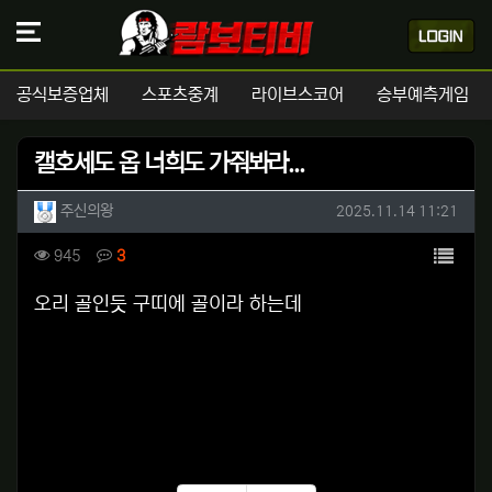
공식보증업체
스포츠중계
라이브스코어
승부예측게임
캘호세도 옵 너희도 가줘봐라...
작성자 정보
작성
작성일
주신의왕
2025.11.14 11:21
컨텐츠 정보
목록
조회
댓글
945
3
본문
오리 골인듯 구띠에 골이라 하는데