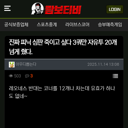
공식보증업체
스포츠중계
라이브스코어
승부예측게임
진짜 피닉 심판 죽이고 싶다 3쿼만 자유투 20개
넘게 줬다.
작성자 정보
작성
작성일
아우디뽑는다
2025.11.14 13:06
컨텐츠 정보
목록
조회
댓글
503
3
본문
레오네스 반대는 코너를 12개나 차는데 유효가 하나
도 없네~