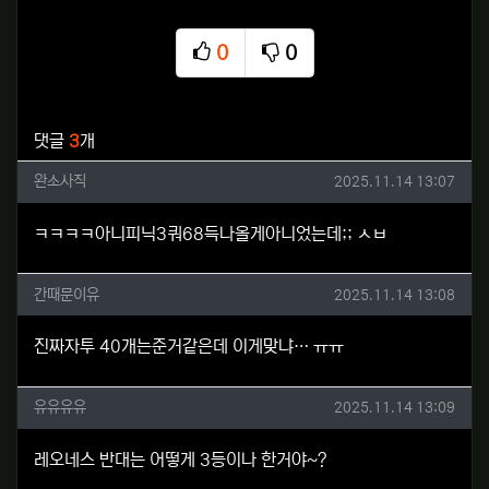
0
0
추천
비추천
관련자료
댓글
3
개
완소사직님의 댓글
작성일
완소사직
2025.11.14 13:07
ㅋㅋㅋㅋ아니피닉3쿼68득나올게아니었는데;; ㅅㅂ
간때문이유님의 댓글
작성일
간때문이유
2025.11.14 13:08
진짜자투 40개는준거같은데 이게맞냐… ㅠㅠ
유유유유님의 댓글
작성일
유유유유
2025.11.14 13:09
레오네스 반대는 어떻게 3등이나 한거야~?