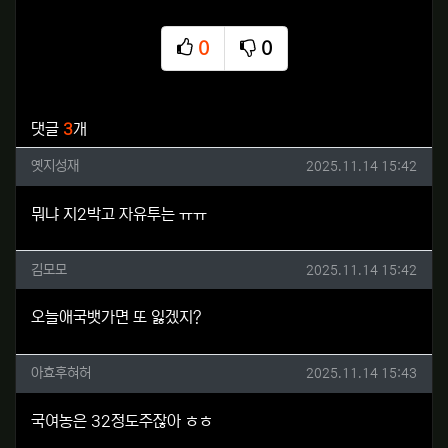
0
0
추천
비추천
관련자료
댓글
3
개
옛지성재님의 댓글
작성일
옛지성재
2025.11.14 15:42
뭐냐 지2박고 자유투는 ㅠㅠ
김모모님의 댓글
작성일
김모모
2025.11.14 15:42
오늘애국뱃가면 또 잃겠지?
아효후혀허님의 댓글
작성일
아효후혀허
2025.11.14 15:43
국여농은 32정도주잖아 ㅎㅎ