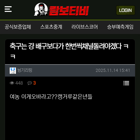
공식보증업체
스포츠중계
라이브스코어
승부예측게임
축구는 걍 배구보다가 한번씩채널돌려야겠다 ㅋ
ㅋ
작성자 정보
작성
작성일
뉭기리링
2025.11.14 15:41
컨텐츠 정보
목록
조회
댓글
448
3
본문
여농 이게오바라고??캥거루같은년들