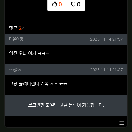
0
0
추천
비추천
관련자료
댓글
2
개
마을이장님의 댓글
작성일
마을이장
2025.11.14 21:37
역전 오나 이거 ㅋㅋ~
수정35님의 댓글
작성일
수정35
2025.11.14 21:37
그냥 뚫려버린다 계속 ㅎㅎ ㅠㅠ
로그인한 회원만 댓글 등록이 가능합니다.
목록