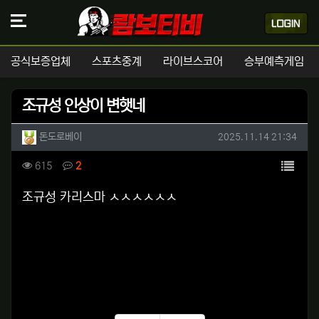
공식보증업체
스포츠중계
라이브스코어
승부예측게임
조규성 인상이 변햇네
작성자 정보
작성
작성일
돈도로베이
2025.11.14 21:34
컨텐츠 정보
목록
조회
댓글
615
2
본문
조규성 카리스마 ㅅㅅㅅㅅㅅㅅ