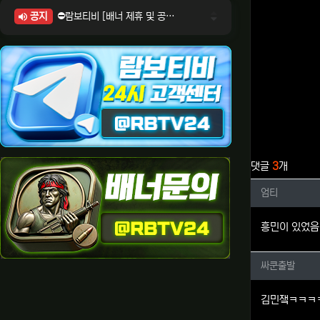
공지
⛔람보티비 [배너 제휴 및 공식 입점 문의 안내]
⛔람보티비 [포인트: 상품전환 및 제휴전환 안내]
⛔람보티비 [정회원 등급UP! 안내사항]
⛔람보티비 [채팅방 이용시 주의사항]
⛔람보티비 [공식보증업체 안내]
관련자료
댓글
3
개
엄티님의
엄티
흥민이 있었음
싸쿤출발
싸쿤출발
김민쟄ㅋㅋㅋ