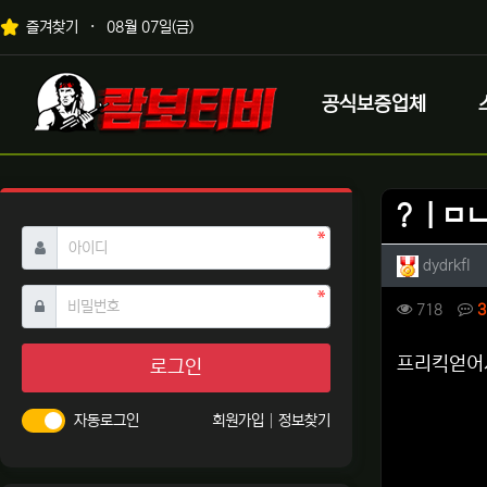
상단 네비
즐겨찾기
08월 07일(금)
메인 메뉴
로고
공식보증업체
? ㅣㅁ
필수
아이디
작성자 
작
dydrkfl
필수
비밀번호
컨텐츠 
조회
718
3
본문
프리킥얻어
로그인
자동로그인
회원가입
정보찾기