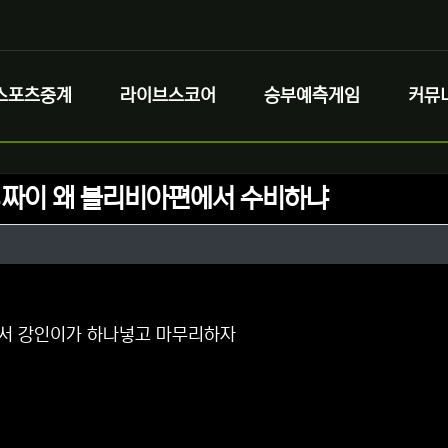
스포츠중계
라이브스코어
승부예측게임
커뮤
ㄴ짜이 왜 볼리비아편에서 수비하냐
정보
성
정보
댓글
서 강인이가 하나넣고 마무리하자