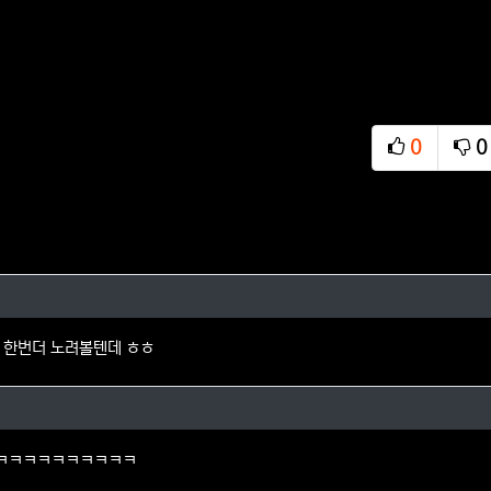
0
0
추천
비
 댓글
 한번더 노려볼텐데 ㅎㅎ
님의 댓글
ㅋㅋㅋㅋㅋㅋㅋㅋㅋㅋ