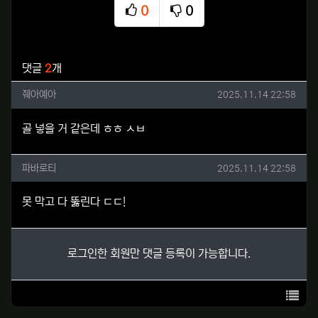
0
0
추천
비추천
관련자료
댓글
2
개
줴아예아님의 댓글
작성일
줴아예아
2025.11.14 22:58
골 넣을 거 같은데 ㅎㅎ ㅅㅂ
파바로티님의 댓글
작성일
파바로티
2025.11.14 22:58
못 막고 다 뚫린다 ㄷㄷ!
로그인한 회원만 댓글 등록이 가능합니다.
목록