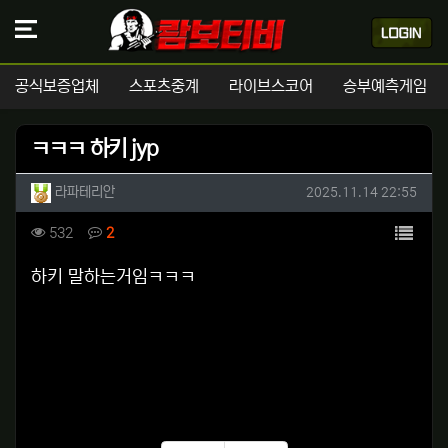
공식보증업체
스포츠중계
라이브스코어
승부예측게임
ㅋㅋㅋ 하키 jyp
작성자 정보
작성
작성일
라파테리안
2025.11.14 22:55
컨텐츠 정보
목록
조회
댓글
532
2
본문
하키 말하는거임ㅋㅋㅋ