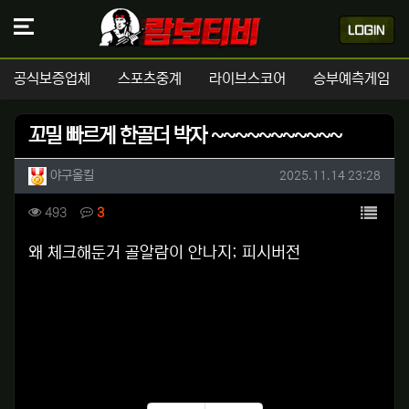
공식보증업체
스포츠중계
라이브스코어
승부예측게임
꼬밀 빠르게 한골더 박자 ~~~~~~~~~~~
작성자 정보
작성
작성일
야구올킬
2025.11.14 23:28
컨텐츠 정보
목록
조회
댓글
493
3
본문
왜 체크해둔거 골알람이 안나지; 피시버전