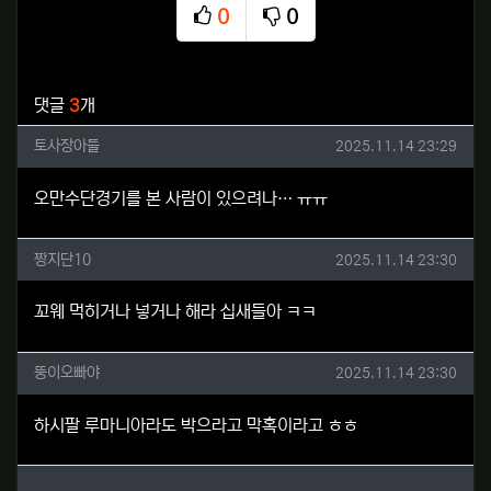
0
0
추천
비추천
관련자료
댓글
3
개
토사장아들님의 댓글
작성일
토사장아들
2025.11.14 23:29
오만수단경기를 본 사람이 있으려나… ㅠㅠ
짱지단10님의 댓글
작성일
짱지단10
2025.11.14 23:30
꼬웨 먹히거나 넣거나 해라 십새들아 ㅋㅋ
뚱이오빠야님의 댓글
작성일
뚱이오빠야
2025.11.14 23:30
하시팔 루마니아라도 박으라고 막혹이라고 ㅎㅎ