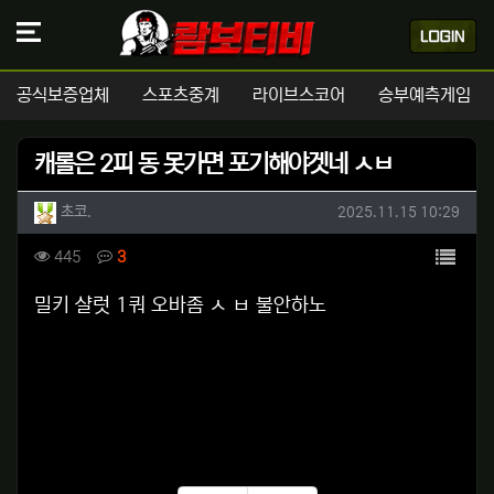
공식보증업체
스포츠중계
라이브스코어
승부예측게임
캐롤은 2피 동 못가면 포기해야겟네 ㅅㅂ
작성자 정보
작성
작성일
초코.
2025.11.15 10:29
컨텐츠 정보
목록
조회
댓글
445
3
본문
밀키 샬럿 1쿼 오바좀 ㅅ ㅂ 불안하노