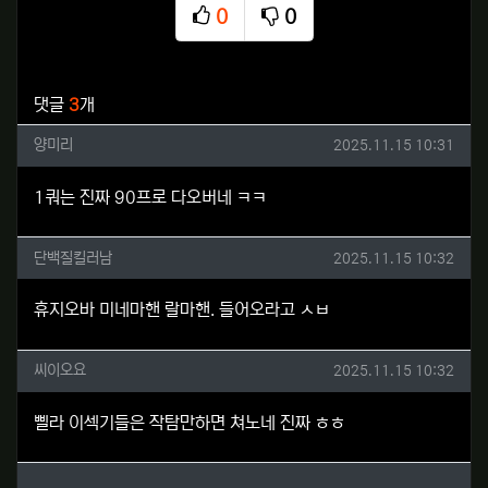
0
0
추천
비추천
관련자료
댓글
3
개
양미리님의 댓글
작성일
양미리
2025.11.15 10:31
1쿼는 진짜 90프로 다오버네 ㅋㅋ
단백질킬러남님의 댓글
작성일
단백질킬러남
2025.11.15 10:32
휴지오바 미네마핸 랄마핸. 들어오라고 ㅅㅂ
씨이오요님의 댓글
작성일
씨이오요
2025.11.15 10:32
삘라 이섹기들은 작탐만하면 쳐노네 진짜 ㅎㅎ