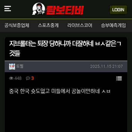
공식보증업체
스포츠중계
라이브스코어
승부예측게임
지브롤터는 퇴장 당하니까 더잘하네 ㅂㅅ같은ㄱ
것들
작성자 정보
작성
작성일
토삘
2025.11.15 21:07
컨텐츠 정보
목록
조회
댓글
448
3
본문
중국 한국 슛도없고 미들에서 공놀이만하네 ㅅㅂ