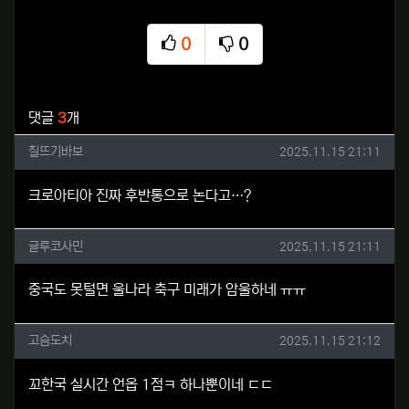
0
0
추천
비추천
관련자료
댓글
3
개
칠뜨기바보님의 댓글
작성일
칠뜨기바보
2025.11.15 21:11
크로아티아 진짜 후반통으로 논다고…?
글루코사민님의 댓글
작성일
글루코사민
2025.11.15 21:11
중국도 못털면 울나라 축구 미래가 암울하네 ㅠㅠ
고슴도치님의 댓글
작성일
고슴도치
2025.11.15 21:12
꼬한국 실시간 언옵 1점ㅋ 하나뿐이네 ㄷㄷ