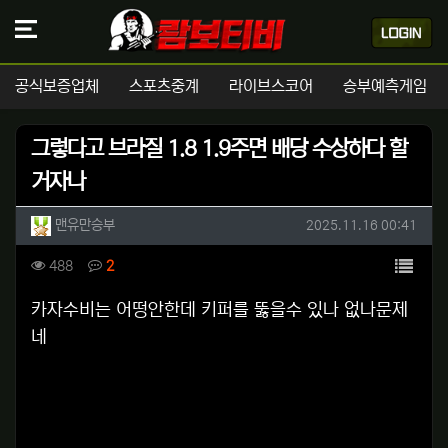
공식보증업체
스포츠중계
라이브스코어
승부예측게임
그렇다고 브라질 1.8 1.9주면 배당 수상하다 할
거자나
작성자 정보
작성
작성일
맨유만승부
2025.11.16 00:41
컨텐츠 정보
목록
조회
댓글
488
2
본문
카자수비는 어떵안한데 키퍼를 뚫을수 있나 없나문제
네