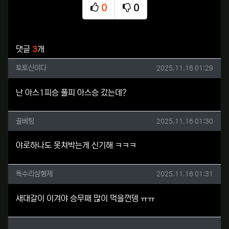
0
0
추천
비추천
관련자료
댓글
3
개
토토신이다님의 댓글
작성일
토토신이다
2025.11.16 01:29
난 아스1피승 풀피 아스승 갔는데?
골베팅님의 댓글
작성일
골베팅
2025.11.16 01:30
야로하나도 못쳐박는게 신기해 ㅋㅋㅋ
독수리삼형제님의 댓글
작성일
독수리삼형제
2025.11.16 01:31
새대갈이 이겨야 승무패 많이 먹을껀뎅 ㅠㅠ