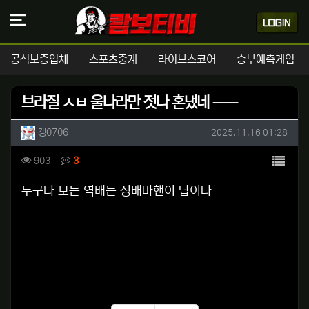
공식보증업체
스포츠중계
라이브스코어
승부예측게임
브라질 ㅅㅂ 울나라만 젓나 혼냈네 ㅡㅡ
작성자 정보
작성
작성일
갱0706
2025.11.16 01:28
컨텐츠 정보
목록
조회
댓글
903
3
본문
누구나 보는 역배는 정배마핸이 답이다