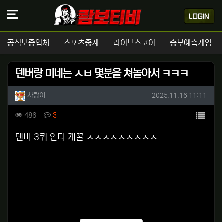
공식보증업체
스포츠중계
라이브스코어
승부예측게임
덴버랑 미네는 ㅅㅂ 몇분을 쳐놀아서 ㅋㅋㅋ
작성자 정보
작성
작성일
사랑이
2025.11.16 11:11
컨텐츠 정보
목록
조회
댓글
486
3
본문
덴버 3쿼 언더 개꿀 ㅅㅅㅅㅅㅅㅅㅅㅅㅅ