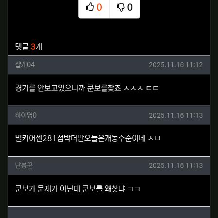
0
0
추천
비추천
관련자료
댓글
3
개
샬케04님의 댓글
작성일
샬케04
2025.11.16 11:12
경기를 안보고있으니까 쿤보를찾죠 ㅅㅅㅅ ㄷㄷ
하이영0님의 댓글
작성일
하이영0
2025.11.16 11:13
밀키어젠281점박더만오늘은개농수준이네 ㅅㅂ
난봉꾼님의 댓글
작성일
난봉꾼
2025.11.16 11:13
쿤보가 문제가 아닌데 쿤보를 왜찾냐 ㅋㅋ