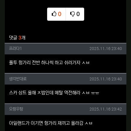
0
0
추천
비추천
관련자료
댓글
3
개
프라다1님의 댓글
작성일
프라다1
2025.11.16 23:40
폴투 헝가리 전반 하나씩 하고 쉬러가자 ㅅㅂ
생각반대로님의 댓글
작성일
생각반대로
2025.11.16 23:40
스카 상트 올해 ㅈ밥인데 메탈 역전해라 ㅅㅂ ㅠㅠ
오렁우탕님의 댓글
작성일
오렁우탕
2025.11.16 23:42
아일랜드가 이기면 헝가리 재끼고 올라감 ㅅㅂ