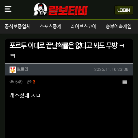
공식보증업체
스포츠중계
라이브스코어
승부예측게임
포르투 이대로 끝날확률은 없다고 봐도 무방 ㅋ
ㅋ
작성자 정보
작성
작성일
뽀로리
2025.11.16 23:38
컨텐츠 정보
목록
조회
댓글
549
3
본문
개조졌네 ㅅㅂ