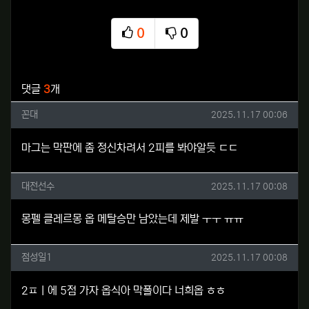
0
0
추천
비추천
관련자료
댓글
3
개
꼰대님의 댓글
작성일
꼰대
2025.11.17 00:06
마그는 막판에 좀 정신차려서 2피를 봐야알듯 ㄷㄷ
대전선수님의 댓글
작성일
대전선수
2025.11.17 00:08
몽펠 클레르몽 옵 메탈승만 남았는데 제발 ㅜㅜ ㅠㅠ
점성일1님의 댓글
작성일
점성일1
2025.11.17 00:08
2ㅍㅣ에 5점 가자 옵식아 막폴이다 너희옵 ㅎㅎ