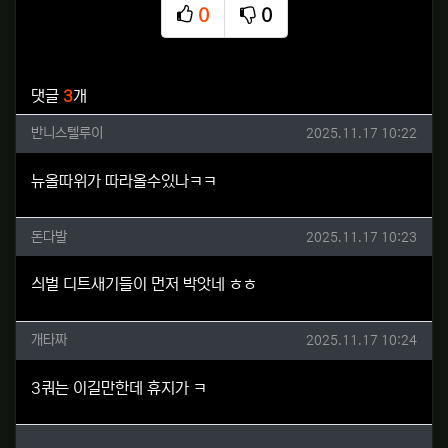
0
0
추천
비추천
관련자료
댓글
3
개
반니스텔루이님의 댓글
작성일
반니스텔루이
2025.11.17 10:22
뉴올따위가 따라올수있나ㅋㅋ
돈다발님의 댓글
작성일
돈다발
2025.11.17 10:23
싀벌 디트새기들이 먼저 박앗네 ㅎㅎ
개타짜님의 댓글
작성일
개타짜
2025.11.17 10:24
3쿼는 이길만한데 휴지가 ㅋ