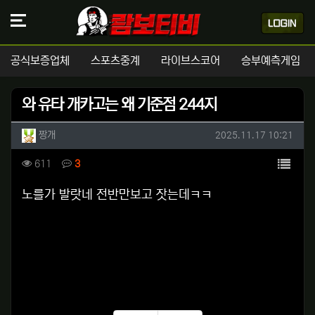
공식보증업체
스포츠중계
라이브스코어
승부예측게임
와 유타 개카고는 왜 기준점 244지
작성자 정보
작성
작성일
짱개
2025.11.17 10:21
컨텐츠 정보
목록
조회
댓글
611
3
본문
노를가 발랏네 전반만보고 잣는데ㅋㅋ