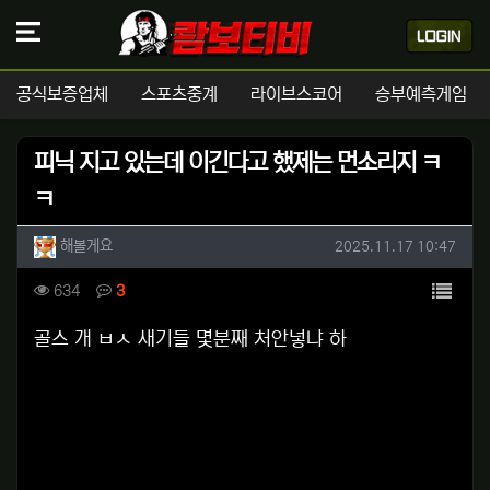
공식보증업체
스포츠중계
라이브스코어
승부예측게임
피닉 지고 있는데 이긴다고 했제는 먼소리지 ㅋ
ㅋ
작성자 정보
작성
작성일
해볼게요
2025.11.17 10:47
컨텐츠 정보
목록
조회
댓글
634
3
본문
골스 개 ㅂㅅ 새기들 몇분째 처안넣냐 하