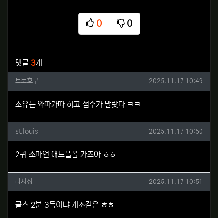
0
0
추천
비추천
관련자료
댓글
3
개
토토호구님의 댓글
작성일
토토호구
2025.11.17 10:49
소유는 와따가따 하고 점수가 말랏다 ㅋㅋ
st.louis님의 댓글
작성일
st.louis
2025.11.17 10:50
2쿼 소마언 애트플옵 가즈아 ㅎㅎ
라사장님의 댓글
작성일
라사장
2025.11.17 10:51
골스 2분 3득이냐 개조같은 ㅎㅎ