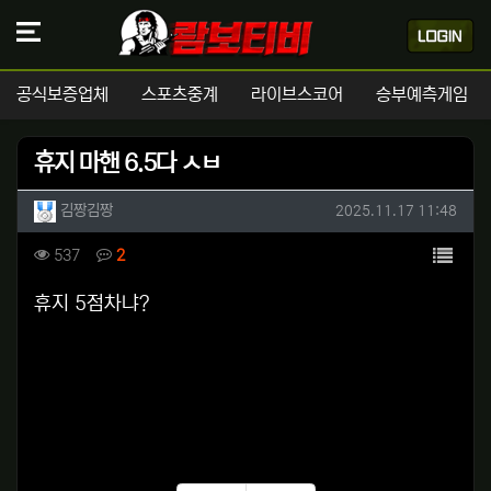
공식보증업체
스포츠중계
라이브스코어
승부예측게임
휴지 마핸 6.5다 ㅅㅂ
작성자 정보
작성
작성일
김짱김짱
2025.11.17 11:48
컨텐츠 정보
목록
조회
댓글
537
2
본문
휴지 5점차냐?