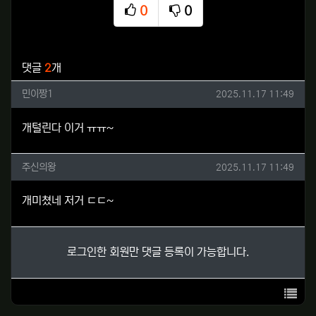
0
0
추천
비추천
관련자료
댓글
2
개
민이짱1님의 댓글
작성일
민이짱1
2025.11.17 11:49
개털린다 이거 ㅠㅠ~
주신의왕님의 댓글
작성일
주신의왕
2025.11.17 11:49
개미쳤네 저거 ㄷㄷ~
로그인한 회원만 댓글 등록이 가능합니다.
목록