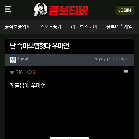
공식보증업체
스포츠중계
라이브스코어
승부예측게임
난 슥마모험햇다 우마언
작성자 정보
작성
작성일
한번만
2025.11.17 23:11
컨텐츠 정보
목록
조회
댓글
546
2
본문
케플옵에 우마언