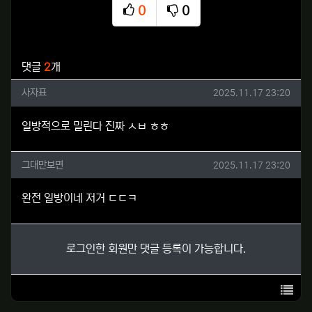
0
0
추천
비추천
관련자료
댓글
2
개
사자표님의 댓글
작성일
사자표
2025.11.17 23:20
일방적으로 밀린다 진짜 ㅅㅂ ㅎㅎ
그대만보면님의 댓글
작성일
그대만보면
2025.11.17 23:20
완전 일방이네 저거 ㄷㄷㅋ
로그인한 회원만 댓글 등록이 가능합니다.
목록