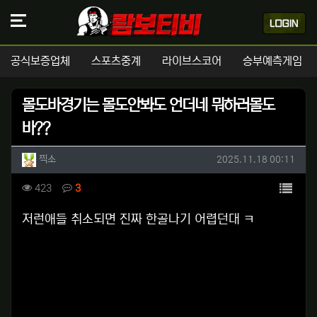
공식보증업체
스포츠중계
라이브스코어
승부예측게임
몰도바경기는 몰도안봐도 언더네 뭐하러몰도
바??
작성자 정보
작성
작성일
찍소
2025.11.18 00:11
컨텐츠 정보
목록
조회
댓글
423
3
본문
저런애들 취소되면 진짜 한골나기 어렵던대 ㅋ