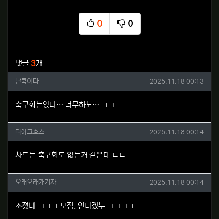
0
0
추천
비추천
관련자료
댓글
3
개
난쿡이다님의 댓글
작성일
난쿡이다
2025.11.18 00:13
축구화는있다… 너무하노… ㅋㅋ
다아크호스님의 댓글
작성일
다아크호스
2025.11.18 00:14
차드는 축구화도 없는거 같은데 ㄷㄷ
오래오래개기자님의 댓글
작성일
오래오래개기자
2025.11.18 00:14
조졌네 ㅋㅋㅋ 모잠. 언더겠누 ㅋㅋㅋㅋ