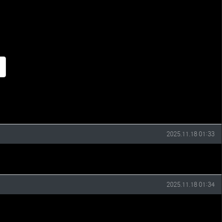
추천
작성일
2025.11.18 01:33
작성일
2025.11.18 01:34