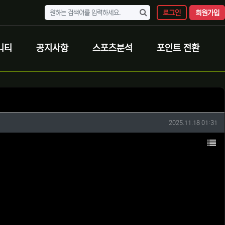
로그인
회원가입
니티
공지사항
스포츠분석
포인트 전환
작성일
2025.11.18 01:31
목