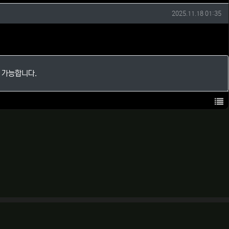
작성일
2025.11.18 01:35
 가능합니다.
목
문의하기