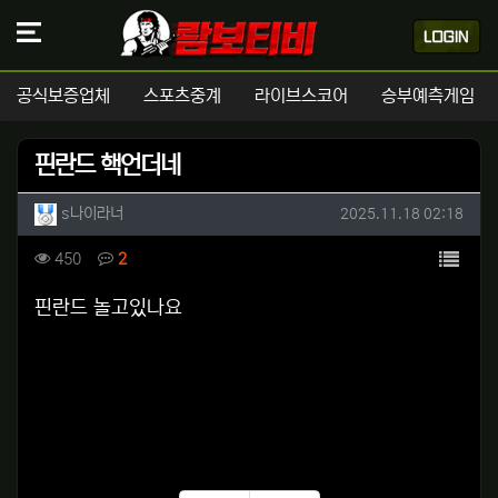
공식보증업체
스포츠중계
라이브스코어
승부예측게임
핀란드 핵언더네
작성자 정보
작성
작성일
s나이라너
2025.11.18 02:18
컨텐츠 정보
목록
조회
댓글
450
2
본문
핀란드 놀고있나요