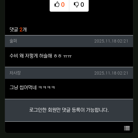
0
0
추천
비추천
관련자료
댓글
2
개
술퍼님의 댓글
작성일
술퍼
2025.11.18 02:21
수비 왜 저렇게 허술해 ㅎㅎ ㅠㅠ
차사장님의 댓글
작성일
차사장
2025.11.18 02:21
그냥 씹어먹네 ㅋㅋㅋㅋ
로그인한 회원만 댓글 등록이 가능합니다.
목록